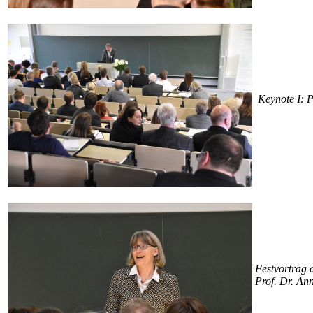
Keynote I: P
Festvortrag 
Prof. Dr. An