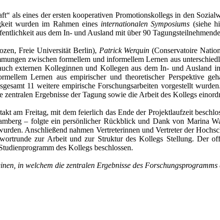
t“ als eines der ersten kooperativen Promotionskollegs in den Sozia
tigkeit wurden im Rahmen eines
internationalen Symposiums
(siehe h
ffentlichkeit aus dem In- und Ausland mit über 90 Tagungsteilnehmende
ozen, Freie Universität Berlin),
Patrick Werquin
(Conservatoire Nation
immungen zwischen formellem und informellem Lernen aus unterschied
 auch externen Kolleginnen und Kollegen aus dem In- und Ausland in
rmellem Lernen aus empirischer und theoretischer Perspektive geha
samt 11 weitere empirische Forschungsarbeiten vorgestellt wurden. A
die zentralen Ergebnisse der Tagung sowie die Arbeit des Kollegs einor
takt am Freitag, mit dem feierlich das Ende der Projektlaufzeit besch
Bamberg – folgte ein persönlicher Rückblick und Dank von Marina Wa
rden. Anschließend nahmen Vertreterinnen und Vertreter der Hochschul
trunde zur Arbeit und zur Struktur des Kollegs Stellung. Der offiz
n Studienprogramm des Kollegs beschlossen.
nen, in welchem die zentralen Ergebnisse des Forschungsprogramms de