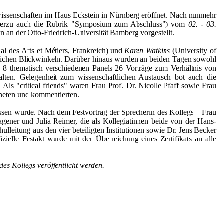
lwissenschaften im Haus Eckstein in Nürnberg eröffnet. Nach nunmehr
ierzu auch die Rubrik "Symposium zum Abschluss") vom
02. - 03.
n an der Otto-Friedrich-Universität Bamberg vorgestellt.
al des Arts et Métiers, Frankreich) und
Karen Watkins
(University of
lichen Blickwinkeln. Darüber hinaus wurden an beiden Tagen sowohl
 8 thematisch verschiedenen Panels 26 Vorträge zum Verhältnis von
lten. Gelegenheit zum wissenschaftlichen Austausch bot auch die
ls "critical friends" waren Frau Prof. Dr. Nicolle Pfaff sowie Frau
dneten und kommentierten.
lossen wurde. Nach dem Festvortrag der Sprecherin des Kollegs – Frau
gener und Julia Reimer, die als Kollegiatinnen beide von der Hans-
leitung aus den vier beteiligten Institutionen sowie Dr. Jens Becker
ielle Festakt wurde mit der Überreichung eines Zertifikats an alle
s Kollegs veröffentlicht werden.