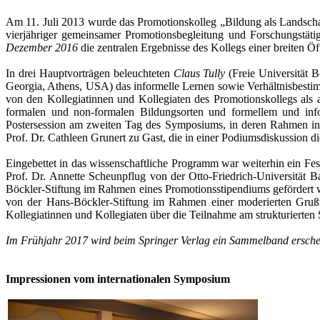
Am 11. Juli 2013 wurde das Promotionskolleg „Bildung als Landschaf
vierjähriger gemeinsamer Promotionsbegleitung und Forschungstä
Dezember 2016
die zentralen Ergebnisse des Kollegs einer breiten Ö
In drei Hauptvorträgen beleuchteten
Claus Tully
(Freie Universität B
Georgia, Athens, USA) das informelle Lernen sowie Verhältnisbest
von den Kollegiatinnen und Kollegiaten des Promotionskollegs als
formalen und non-formalen Bildungsorten und formellem und info
Postersession am zweiten Tag des Symposiums, in deren Rahmen insge
Prof. Dr. Cathleen Grunert zu Gast, die in einer Podiumsdiskussion 
Eingebettet in das wissenschaftliche Programm war weiterhin ein Fes
Prof. Dr. Annette Scheunpflug von der Otto-Friedrich-Universität 
Böckler-Stiftung im Rahmen eines Promotionsstipendiums gefördert wu
von der Hans-Böckler-Stiftung im Rahmen einer moderierten Grußwor
Kollegiatinnen und Kollegiaten über die Teilnahme am strukturierte
Im Frühjahr 2017 wird beim Springer Verlag ein Sammelband erschei
Impressionen vom internationalen Symposium